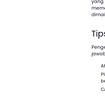
yang 
memer
dimai
Tip
Penge
jawab
A
P
b
C