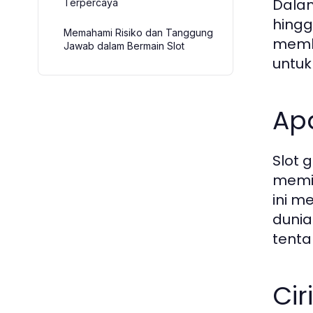
Dalam
Terpercaya
hingg
Memahami Risiko dan Tanggung
memb
Jawab dalam Bermain Slot
untu
Apa
Slot 
memil
ini m
dunia
tenta
Cir