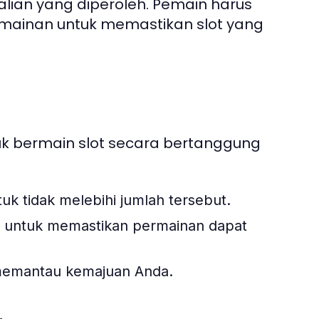
lian yang diperoleh. Pemain harus
mainan untuk memastikan slot yang
uk bermain slot secara bertanggung
uk tidak melebihi jumlah tersebut.
ll untuk memastikan permainan dapat
memantau kemajuan Anda.