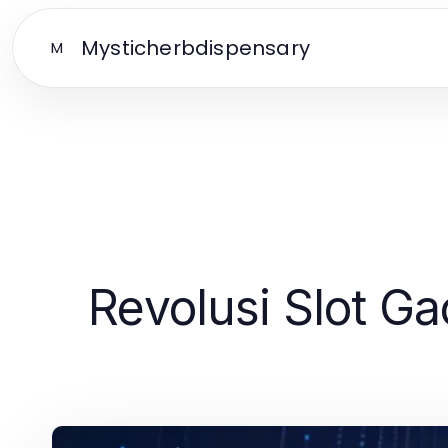
Mysticherbdispensary
M
Revolusi Slot Ga