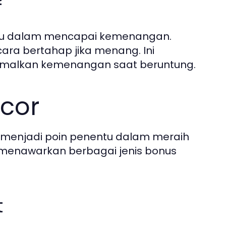
f
u dalam mencapai kemenangan.
cara bertahap jika menang. Ini
malkan kemenangan saat beruntung.
acor
a menjadi poin penentu dalam meraih
enawarkan berbagai jenis bonus
t