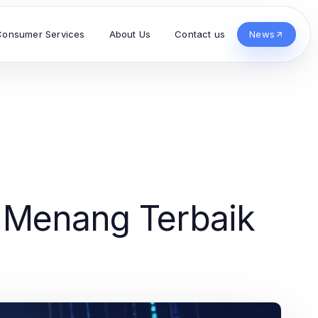
Consumer Services
About Us
Contact us
News
gi Menang Terbaik