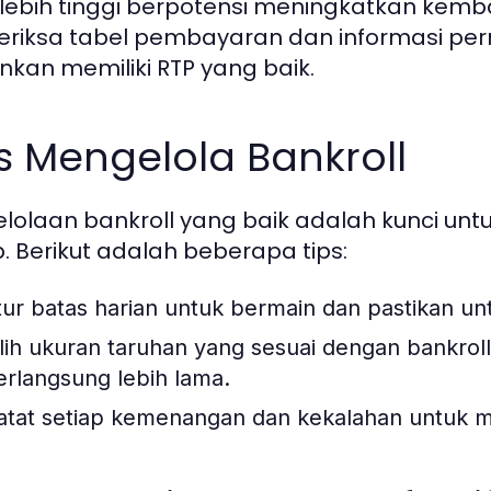
lebih tinggi berpotensi meningkatkan kemba
iksa tabel pembayaran dan informasi per
nkan memiliki RTP yang baik.
s Mengelola Bankroll
lolaan bankroll yang baik adalah kunci unt
. Berikut adalah beberapa tips:
tur batas harian untuk bermain dan pastikan unt
ilih ukuran taruhan yang sesuai dengan bankro
erlangsung lebih lama.
atat setiap kemenangan dan kekalahan untuk 