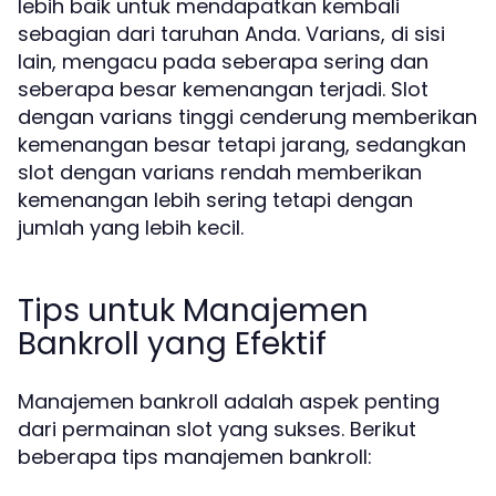
lebih baik untuk mendapatkan kembali
sebagian dari taruhan Anda. Varians, di sisi
lain, mengacu pada seberapa sering dan
seberapa besar kemenangan terjadi. Slot
dengan varians tinggi cenderung memberikan
kemenangan besar tetapi jarang, sedangkan
slot dengan varians rendah memberikan
kemenangan lebih sering tetapi dengan
jumlah yang lebih kecil.
Tips untuk Manajemen
Bankroll yang Efektif
Manajemen bankroll adalah aspek penting
dari permainan slot yang sukses. Berikut
beberapa tips manajemen bankroll: