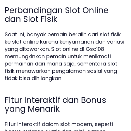
Perbandingan Slot Online
dan Slot Fisik
Saat ini, banyak pemain beralih dari slot fisik
ke slot online karena kenyamanan dan variasi
yang ditawarkan. Slot online di Gsc108
memungkinkan pemain untuk menikmati
permainan dari mana saja, sementara slot
fisik menawarkan pengalaman sosial yang
tidak bisa dihilangkan.
Fitur Interaktif dan Bonus
yang Menarik
Fitur interaktif dalam slot modern, seperti