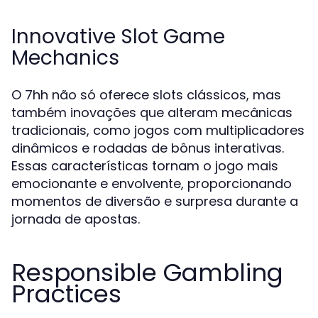
Innovative Slot Game
Mechanics
O 7hh não só oferece slots clássicos, mas
também inovações que alteram mecânicas
tradicionais, como jogos com multiplicadores
dinâmicos e rodadas de bônus interativas.
Essas características tornam o jogo mais
emocionante e envolvente, proporcionando
momentos de diversão e surpresa durante a
jornada de apostas.
Responsible Gambling
Practices