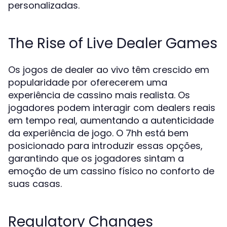
personalizadas.
The Rise of Live Dealer Games
Os jogos de dealer ao vivo têm crescido em
popularidade por oferecerem uma
experiência de cassino mais realista. Os
jogadores podem interagir com dealers reais
em tempo real, aumentando a autenticidade
da experiência de jogo. O 7hh está bem
posicionado para introduzir essas opções,
garantindo que os jogadores sintam a
emoção de um cassino físico no conforto de
suas casas.
Regulatory Changes