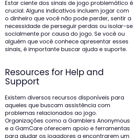
Estar ciente dos sinais de jogo problemático é
crucial. Alguns indicativos incluem jogar com
o dinheiro que você não pode perder, sentir a
necessidade de perseguir perdas ou isolar-se
socialmente por causa do jogo. Se você ou
alguém que você conhece apresentar esses
sinais, é importante buscar ajuda e suporte.
Resources for Help and
Support
Existem diversos recursos disponíveis para
aqueles que buscam assistência com
problemas relacionados ao jogo.
Organizações como a Gamblers Anonymous
e a GamCare oferecem apoio e ferramentas
para ajudar os jogadores a encontrarem um