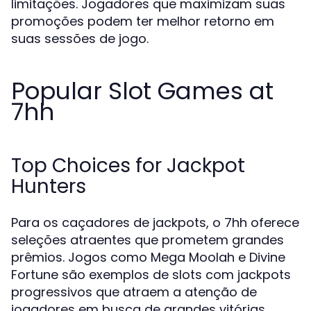
limitações. Jogadores que maximizam suas
promoções podem ter melhor retorno em
suas sessões de jogo.
Popular Slot Games at
7hh
Top Choices for Jackpot
Hunters
Para os caçadores de jackpots, o 7hh oferece
seleções atraentes que prometem grandes
prêmios. Jogos como Mega Moolah e Divine
Fortune são exemplos de slots com jackpots
progressivos que atraem a atenção de
jogadores em busca de grandes vitórias.