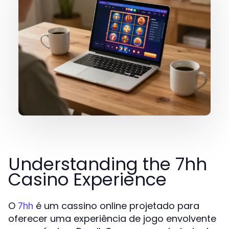
Understanding the 7hh
Casino Experience
O
é um cassino online projetado para
7hh
oferecer uma experiência de jogo envolvente