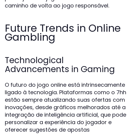
caminho de volta ao jogo responsável.
Future Trends in Online
Gambling
Technological
Advancements in Gaming
O futuro do jogo online está intrinsecamente
ligado à tecnologia. Plataformas como o 7hh
estão sempre atualizando suas ofertas com
inovações, desde gráficos melhorados até a
integração de inteligência artificial, que pode
personalizar a experiência do jogador e
oferecer sugestões de apostas