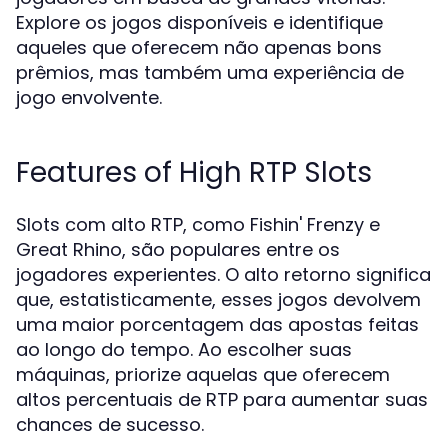
Explore os jogos disponíveis e identifique
aqueles que oferecem não apenas bons
prêmios, mas também uma experiência de
jogo envolvente.
Features of High RTP Slots
Slots com alto RTP, como Fishin' Frenzy e
Great Rhino, são populares entre os
jogadores experientes. O alto retorno significa
que, estatisticamente, esses jogos devolvem
uma maior porcentagem das apostas feitas
ao longo do tempo. Ao escolher suas
máquinas, priorize aquelas que oferecem
altos percentuais de RTP para aumentar suas
chances de sucesso.